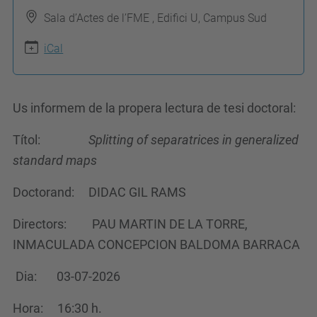
t
Sala d’Actes de l’FME , Edifici U, Campus Sud
p
s
iCal
:
/
Us informem de la propera lectura de tesi doctoral:
/
m
Títol:
Splitting of separatrices in generalized
a
standard maps
t
.
Doctorand:
DIDAC GIL RAMS
u
Directors:
PAU MARTIN DE LA TORRE,
p
INMACULADA CONCEPCION BALDOMA BARRACA
c
.
Dia:
03-07-2026
e
Hora:
16:30
h.
d