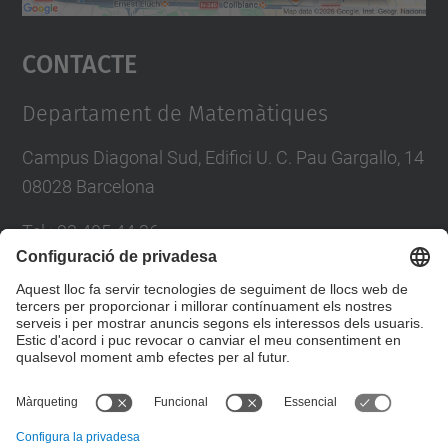
Accepta
Contacte
powered by
Usercentrics Consent
Management Platform
Departament de Matemàtiques
Campus Diagonal Sud, Edifici U. C. Pau Gargallo, 14
08028 Barcelona
Tel.
:
93 405 44 36
E-mail
:
administracio.mat@(upc.edu)
Directori UPC
Formulari de contacte