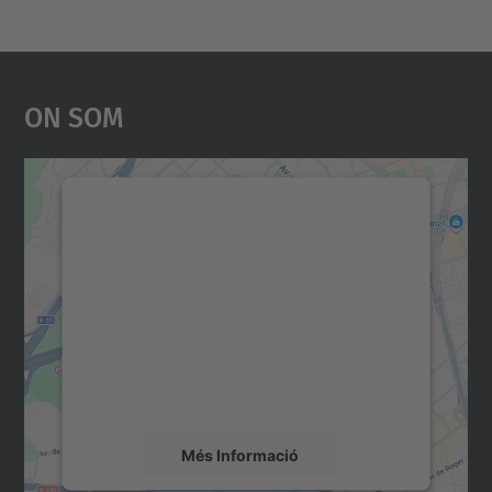
On Som
Necessitem el vostre
consentiment per carregar el
servei Google Maps!
Utilitzem un servei de tercers per incrustar
contingut del mapa que pugui recollir dades
sobre la vostra activitat. Reviseu-ne els
detalls i accepteu el servei per veure el
mapa.
Més Informació