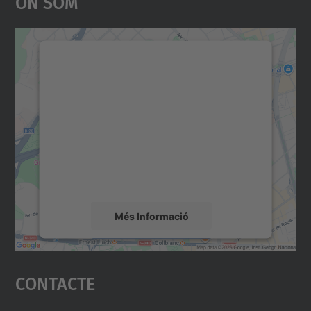
On Som
Necessitem el vostre
consentiment per carregar el
servei Google Maps!
Utilitzem un servei de tercers per incrustar
contingut del mapa que pugui recollir dades
sobre la vostra activitat. Reviseu-ne els
detalls i accepteu el servei per veure el
mapa.
Més Informació
Accepta
Contacte
powered by
Usercentrics Consent
Management Platform