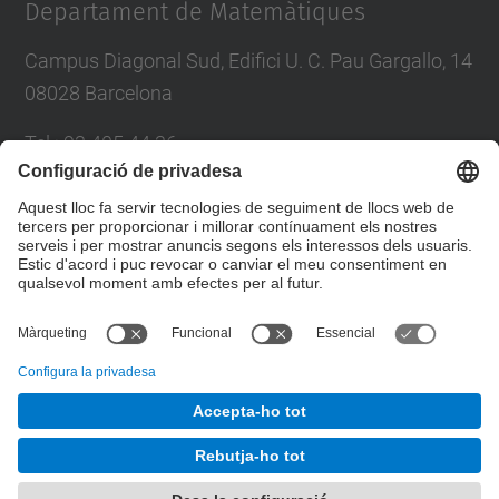
Departament de Matemàtiques
Campus Diagonal Sud, Edifici U. C. Pau Gargallo, 14
08028 Barcelona
Tel.
:
93 405 44 36
E-mail
:
administracio.mat@(upc.edu)
Directori UPC
Formulari de contacte
© UPC
Departament de Matemàtiques
Desenvolupat amb