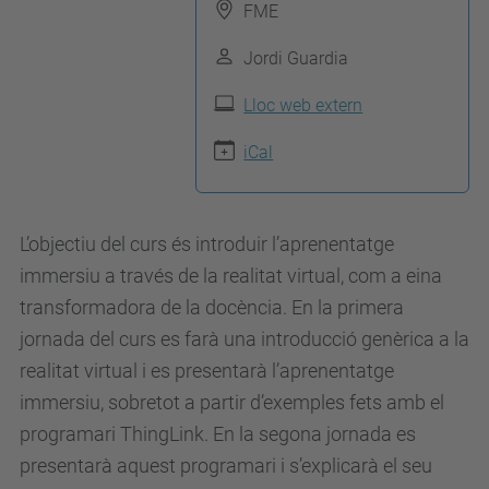
p
FME
s
Jordi Guardia
:
/
Lloc web extern
/
iCal
m
a
t
L’objectiu del curs és introduir l’aprenentatge
.
immersiu a través de la realitat virtual, com a eina
u
transformadora de la docència. En la primera
p
jornada del curs es farà una introducció genèrica a la
c
realitat virtual i es presentarà l’aprenentatge
.
immersiu, sobretot a partir d’exemples fets amb el
e
programari ThingLink. En la segona jornada es
d
presentarà aquest programari i s’explicarà el seu
u