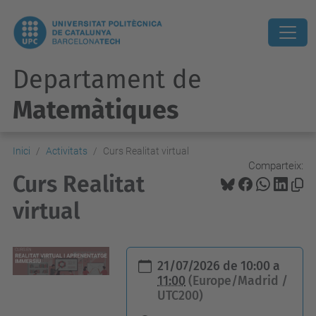
Departament de
Matemàtiques
Inici
Activitats
Curs Realitat virtual
Comparteix:
Curs Realitat
virtual
h
21/07/2026
de
10:00
a
t
11:00
(Europe/Madrid /
UTC200)
t