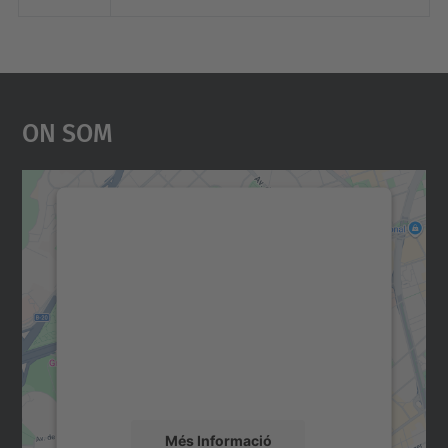
On Som
Necessitem el vostre
consentiment per carregar el
servei Google Maps!
Utilitzem un servei de tercers per incrustar
contingut del mapa que pugui recollir dades
sobre la vostra activitat. Reviseu-ne els
detalls i accepteu el servei per veure el
mapa.
Més Informació