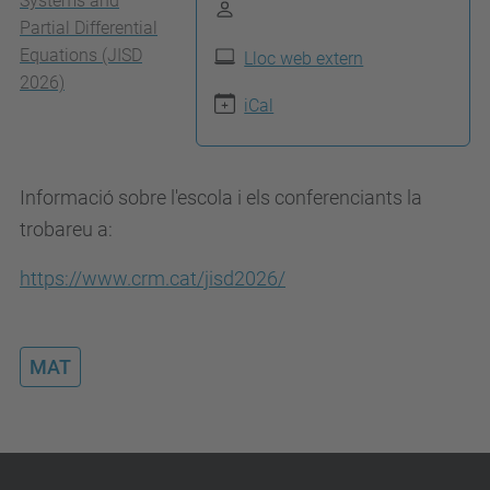
/
Systems and
Partial Differential
/
Equations (JISD
Lloc web extern
m
2026)
a
iCal
t
.
u
Informació sobre l'escola i els conferenciants la
p
trobareu a:
c
https://www.crm.cat/jisd2026/
.
e
d
MAT
u
/
c
a