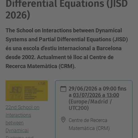
Differential Equations (JISD
2026)
The School on Interactions between Dynamical
Systems and Partial Differential Equations (JISD)
és una escola d'estiu internacional a Barcelona
desde 2002. Actualment té lloc al Centre de
Recerca Matemàtica (CRM).
h
29/06/2026 a 09:00
fins
t
a
03/07/2026 a 13:00
(Europe/Madrid /
t
22nd School on
UTC200)
p
Interactions
s
Centre de Recerca
between
Matemàtica (CRM)
:
Dynamical