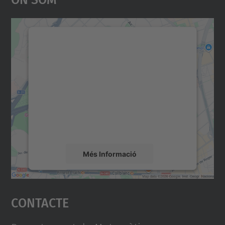
Necessitem el vostre
consentiment per carregar el
servei Google Maps!
Utilitzem un servei de tercers per incrustar
contingut del mapa que pugui recollir dades
sobre la vostra activitat. Reviseu-ne els
detalls i accepteu el servei per veure el
mapa.
Més Informació
Accepta
Contacte
powered by
Usercentrics Consent
Management Platform