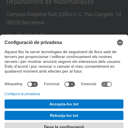
Departament de Matemàtiques
Campus Diagonal Sud, Edifici U. C. Pau Gargallo, 14
08028 Barcelona
Tel.
:
93 405 44 36
E-mail
:
administracio.mat@(upc.edu)
Directori UPC
Formulari de contacte
© UPC
Departament de Matemàtiques
Desenvolupat amb