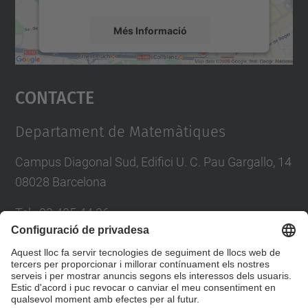
Més Informació
Accepta
Contacte
powered by
Usercentrics Consent
Management Platform
Departament de Matemàtiques
Campus Diagonal Sud, Edifici U. C. Pau Gargallo, 14
08028 Barcelona
Tel.
:
93 405 44 36
E-mail
:
administracio.mat@(upc.edu)
Directori UPC
Formulari de contacte