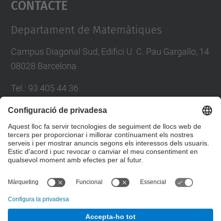
Contacte
powered by
Usercentrics Consent
Management Platform
Departament de Matemàtiques
Campus Diagonal Sud, Edifici U. C. Pau Gargallo, 14
08028 Barcelona
Tel.
:
93 405 44 36
E-mail
:
administracio.mat@(upc.edu)
Directori UPC
Formulari de contacte
© UPC
Departament de Matemàtiques