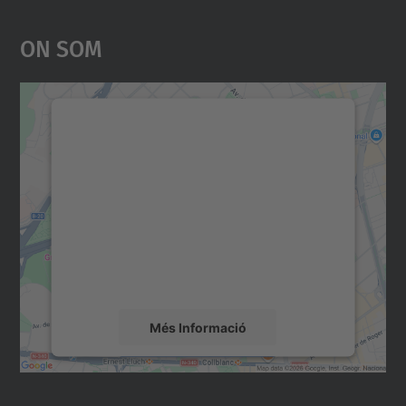
On Som
Necessitem el vostre
consentiment per carregar el
servei Google Maps!
Utilitzem un servei de tercers per incrustar
contingut del mapa que pugui recollir dades
sobre la vostra activitat. Reviseu-ne els
detalls i accepteu el servei per veure el
mapa.
Més Informació
Accepta