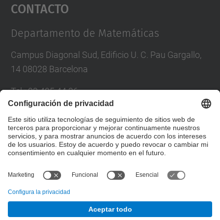
Contacto
powered by
Usercentrics Consent
Management Platform
Departamento de Matemáticas
Campus Diagonal Sud, Edificio U. C. Pau Gargallo,
14 08028 Barcelona
Tel.
:
93 405 44 36
Correo
:
administracio.mat@(upc.edu)
Directorio UPC
Formulario de contacto
© UPC
Departamento de Matemáticas