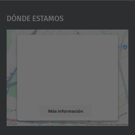
Dónde Estamos
Necesitamos su consentimiento
para cargar el servicio Google
Maps.
Utilizamos un servicio de terceros para
incrustar contenido de mapas que puede
recopilar datos sobre su actividad. Le
rogamos que revise los detalles y acepte el
servicio para ver este mapa.
Más información
Aceptar