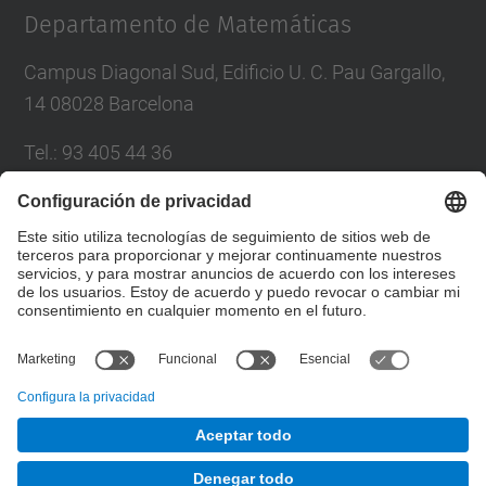
Departamento de Matemáticas
Campus Diagonal Sud, Edificio U. C. Pau Gargallo,
14 08028 Barcelona
Tel.
:
93 405 44 36
Correo
:
administracio.mat@(upc.edu)
Directorio UPC
Formulario de contacto
© UPC
Departamento de Matemáticas
Desarrollado con