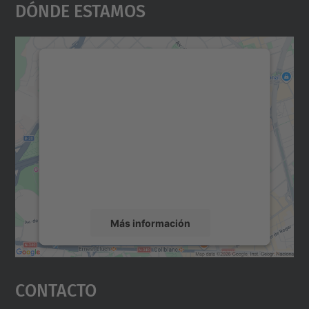
Dónde Estamos
Necesitamos su consentimiento
para cargar el servicio Google
Maps.
Utilizamos un servicio de terceros para
incrustar contenido de mapas que puede
recopilar datos sobre su actividad. Le
rogamos que revise los detalles y acepte el
servicio para ver este mapa.
Más información
Aceptar
Contacto
powered by
Usercentrics Consent
Management Platform