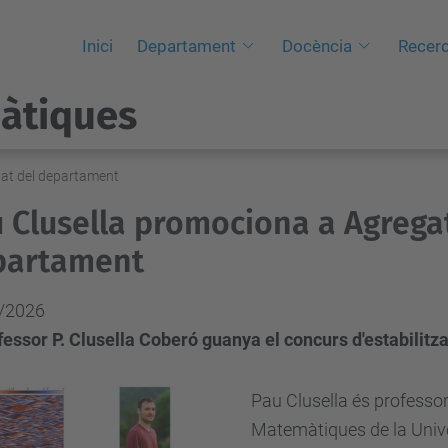
Inici
Departament
Docència
Recer
àtiques
gat del departament
 Clusella promociona a Agrega
partament
/2026
fessor P. Clusella Coberó guanya el concurs d'estabilitz
Pau Clusella és professo
Matemàtiques de la Unive