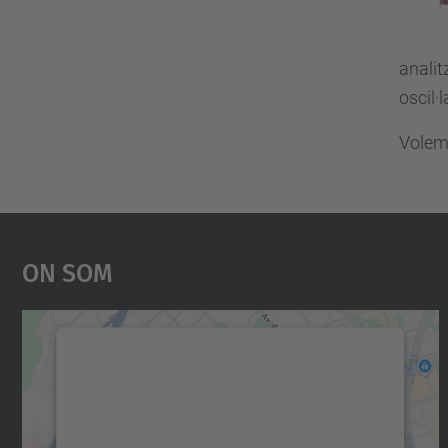
analit
oscil·l
Volem 
On Som
Necessitem el vostre consentiment
per carregar el servei Google Maps!
Utilitzem un servei de tercers per incrustar
contingut del mapa que pugui recollir dades