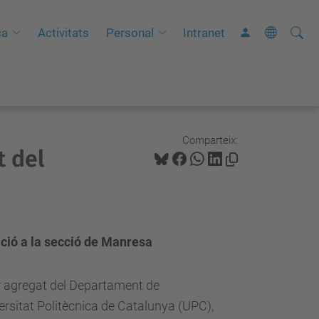
Cerca
C
ca
Activitats
Personal
Intranet
e
r
c
a
a
Comparteix:
t del
v
a
n
ç
a
ació a la secció de Manresa
d
a
r agregat del Departament de
…
rsitat Politècnica de Catalunya (UPC),