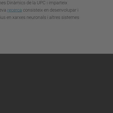
mes Dinàmics de la UPC i imparteix
seva
recerca
consisteix en desenvolupar i
ius en xarxes neuronals i altres sistemes