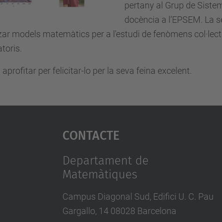
pertany al Grup de Siste
docència a l’EPSEM. La 
zar models matemàtics per a l'estudi de fenòmens col·lect
atoris.
aprofitar per felicitar-lo per la seva feina excelent.
Contacte
Departament de
Matemàtiques
Campus Diagonal Sud, Edifici U. C. Pau
Gargallo, 14 08028 Barcelona