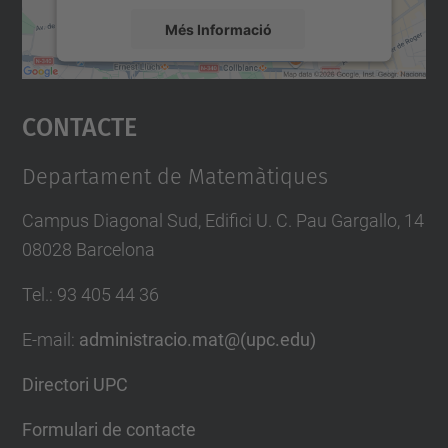
Més Informació
Accepta
Contacte
powered by
Usercentrics Consent
Management Platform
Departament de Matemàtiques
Campus Diagonal Sud, Edifici U. C. Pau Gargallo, 14
08028 Barcelona
Tel.
:
93 405 44 36
E-mail
:
administracio.mat@(upc.edu)
Directori UPC
Formulari de contacte