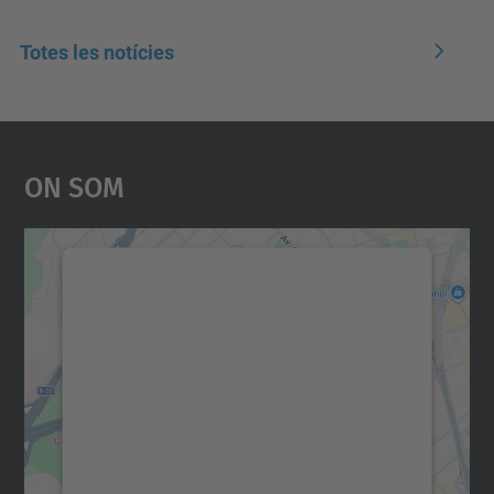
Totes les notícies
On Som
Necessitem el vostre
consentiment per carregar el
servei Google Maps!
Utilitzem un servei de tercers per incrustar
contingut del mapa que pugui recollir dades
sobre la vostra activitat. Reviseu-ne els
detalls i accepteu el servei per veure el
mapa.