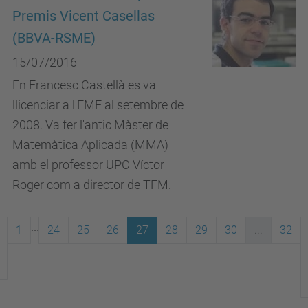
Premis Vicent Casellas
(BBVA-RSME)
15/07/2016
En Francesc Castellà es va
llicenciar a l'FME al setembre de
2008. Va fer l'antic Màster de
Matemàtica Aplicada (MMA)
amb el professor UPC Víctor
Roger com a director de TFM.
...
1
24
25
26
27
28
29
30
...
32