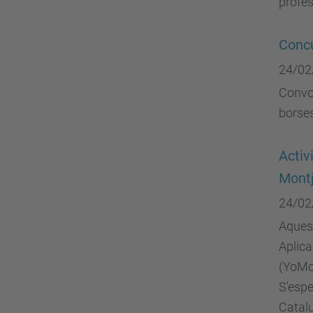
profe
Concu
24/02
Convoc
borses
Activ
Montj
24/02
Aquest
Aplica
(YoMo,
S'espe
Catal