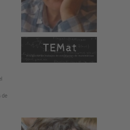
l
s
s de