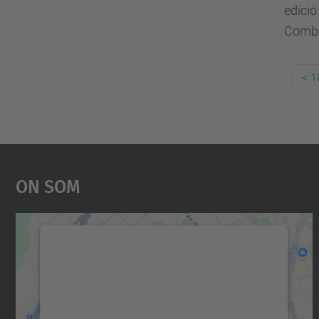
edició
Combi
<
1
On Som
Necessitem el vostre consentiment
per carregar el servei Google Maps!
Utilitzem un servei de tercers per incrustar
contingut del mapa que pugui recollir dades