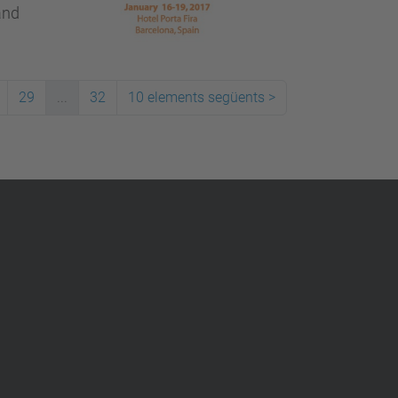
and
29
...
32
10 elements següents
>