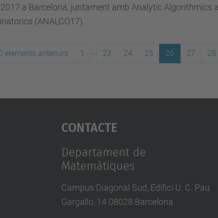
 2017 a Barcelona, juntament amb Analytic Algorithmics 
natorics (ANALCO17).
...
0 elements anteriors
1
23
24
25
26
27
28
Contacte
Departament de
Matemàtiques
Campus Diagonal Sud, Edifici U. C. Pau
Gargallo, 14 08028 Barcelona