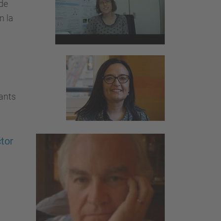
de
n la
iants
tor