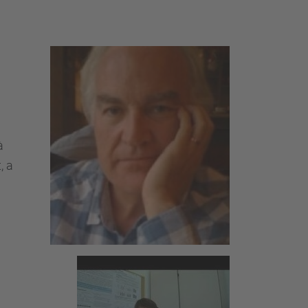
à
, a