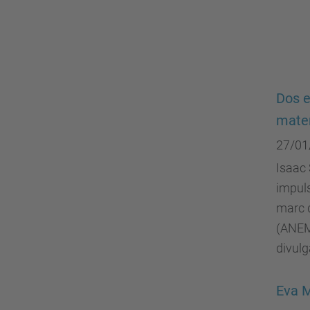
Dos e
mate
27/01
Isaac 
impuls
marc 
(ANEM)
divulg
Eva M