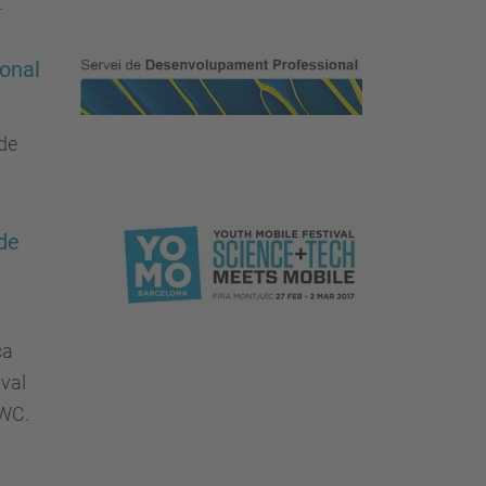
.
onal
 de
 de
ca
ival
MWC.