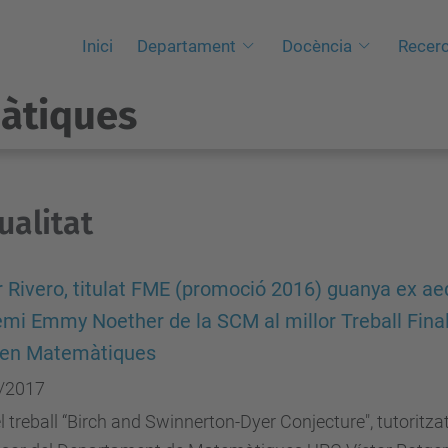
Inici
Departament
Docència
Recer
àtiques
ualitat
 Rivero, titulat FME (promoció 2016) guanya ex a
emi Emmy Noether de la SCM al millor Treball Fina
 en Matemàtiques
/2017
 treball “Birch and Swinnerton-Dyer Conjecture", tutoritzat