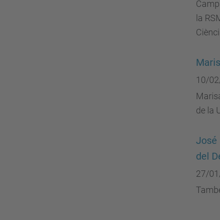
Campa
la RSM
Ciènci
Maris
10/02
Marisa
de la 
José 
del 
27/01
També