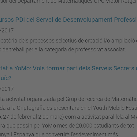
ssor del Departament de Matemàtiques UPC Víctor Rotger
rsos PDI del Servei de Desenvolupament Professi
/2017
atòria dels processos selectius de creació i/o ampliació
 de treball per a la categoria de professorat associat.
itat a YoMo: Vols formar part dels Serveis Secrets
uïc?
/2017
a activitat organitzada pel Grup de recerca de Matemàti
da a la Criptografia es presentarà en el Youth Mobile Fest
 27 de febrer al 2 de març) com a activitat paral.lela al 
ra que passin pel YoMo més de 20.000 estudiants de tot
unya i Espanya que convertirà l'esdeveniment més